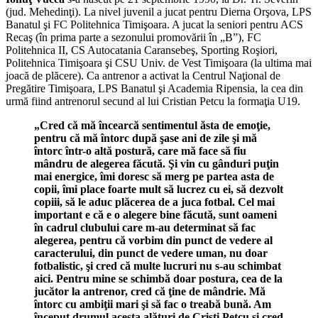
(jud. Mehedinţi). La nivel juvenil a jucat pentru Dierna Orşova, LPS
Banatul şi FC Politehnica Timişoara. A jucat la seniori pentru ACS
Recaş (în prima parte a sezonului promovării în „B”), FC
Politehnica II, CS Autocatania Caransebeş, Sporting Roşiori,
Politehnica Timişoara şi CSU Univ. de Vest Timişoara (la ultima mai
joacă de plăcere). Ca antrenor a activat la Centrul Naţional de
Pregătire Timişoara, LPS Banatul şi Academia Ripensia, la cea din
urmă fiind antrenorul secund al lui Cristian Petcu la formaţia U19.
„Cred că mă încearcă sentimentul ăsta de emoţie,
pentru că mă întorc după şase ani de zile şi mă
întorc într-o altă postură, care mă face să fiu
mândru de alegerea făcută. Şi vin cu gânduri puţin
mai energice, îmi doresc să merg pe partea asta de
copii, îmi place foarte mult să lucrez cu ei, să dezvolt
copiii, să le aduc plăcerea de a juca fotbal. Cel mai
important e că e o alegere bine făcută, sunt oameni
în cadrul clubului care m-au determinat să fac
alegerea, pentru că vorbim din punct de vedere al
caracterului, din punct de vedere uman, nu doar
fotbalistic, şi cred că multe lucruri nu s-au schimbat
aici. Pentru mine se schimbă doar postura, cea de la
jucător la antrenor, cred că ţine de mândrie. Mă
întorc cu ambiţii mari şi să fac o treabă bună. Am
început drumul acesta alături de Cristi Petcu şi cred