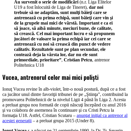
Au survenit o serie de modificări
(n.r. Liga Elitelor
U19 a fost înlocuită de Liga de Tineret),
dar noi
trebuie să ne adaptăm, sunt mulţi băieţi care se
antrenează cu prima echipă, sunt băieţi care vin şi
de la grupele mai mici de vârstă. Important e ca ei
să joace, să aibă minute, meciuri bune, de calitate,
să crească. Cel mai important lucru e să propunem
jucători de valoare la prima echipă iar cei care se
antrenează cu noi să crească din punct de vedere
calitativ. Rezultatele sunt pe plan secundar, ele
contează deja la vârsta lor, dar nu ele sunt
primordiale, prioritare”
,
Cristian Petcu
, antrenor
Politehnica U18
Vucea, antrenorul celor mai mici polişti
Ionuţ Vucea revine în alb-violet, într-o nouă postură, după ce a fost
ca jucător unul dintre favoriţii tribunei de pe „Ştiinţa”, contribuind la
promovarea Politehnicii de la nivelul Ligii 4 până în Liga 2. Acesta
a preluat grupa nou formată de copii născuţi începând cu anul 2016
şi va colabora de asemenea în continuare şi cu Cristi Petcu la
formaţia U18. Astfel, Cristian Scutaru –
anunţat iniţial ca antrenor al
acestei generaţii
– a preluat grupa 2015 (Under 8).
Ionuţ Vucea
s-a născut pe 21 septembrie 1990, la Dr. Tr. Severin