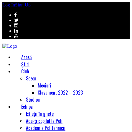
Log In
Sign Up
Acasă
Știri
Club
Sezon
Meciuri
Clasament 2022 – 2023
Stadion
Echipa
Băieții în ghete
Adu-ți copilul la Poli
Academia Politehnicii