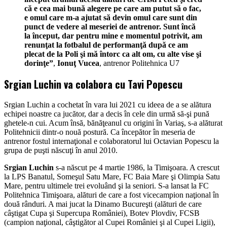
că e cea mai bună alegere pe care am putut să o fac,
e omul care m-a ajutat să devin omul care sunt din
punct de vedere al meseriei de antrenor. Sunt încă
la început, dar pentru mine e momentul potrivit, am
renunţat la fotbalul de performanţă după ce am
plecat de la Poli şi mă întorc ca alt om, cu alte vise şi
dorinţe”
,
Ionuţ Vucea
, antrenor Politehnica U7
Srgian Luchin va colabora cu Tavi Popescu
Srgian Luchin a cochetat în vara lui 2021 cu ideea de a se alătura
echipei noastre ca jucător, dar a decis în cele din urmă să-şi pună
ghetele-n cui. Acum însă, bănăţeanul cu origini în Variaş, s-a alăturat
Politehnicii dintr-o nouă postură. Ca începător în meseria de
antrenor fostul internaţional e colaboratorul lui Octavian Popescu la
grupa de puşti născuţi în anul 2010.
Srgian Luchin
s-a născut pe 4 martie 1986, la Timişoara. A crescut
la LPS Banatul, Someşul Satu Mare, FC Baia Mare şi Olimpia Satu
Mare, pentru ultimele trei evoluând şi la seniori. S-a lansat la FC
Politehnica Timişoara, alături de care a fost vicecampion naţional în
două rânduri. A mai jucat la Dinamo Bucureşti (alături de care
câştigat Cupa şi Supercupa României), Botev Plovdiv, FCSB
(campion naţional, câştigător al Cupei României şi al Cupei Ligii),