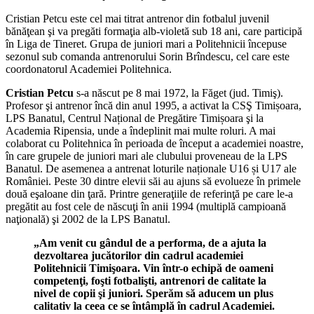
Cristian Petcu este cel mai titrat antrenor din fotbalul juvenil
bănăţean şi va pregăti formaţia alb-violetă sub 18 ani, care participă
în Liga de Tineret. Grupa de juniori mari a Politehnicii începuse
sezonul sub comanda antrenorului Sorin Brîndescu, cel care este
coordonatorul Academiei Politehnica.
Cristian Petcu
s-a născut pe 8 mai 1972, la Făget (jud. Timiş).
Profesor şi antrenor încă din anul 1995, a activat la CSŞ Timișoara,
LPS Banatul, Centrul Național de Pregătire Timișoara şi la
Academia Ripensia, unde a îndeplinit mai multe roluri. A mai
colaborat cu Politehnica în perioada de început a academiei noastre,
în care grupele de juniori mari ale clubului proveneau de la LPS
Banatul. De asemenea a antrenat loturile naționale U16 și U17 ale
României. Peste 30 dintre elevii săi au ajuns să evolueze în primele
două eşaloane din ţară. Printre generaţiile de referinţă pe care le-a
pregătit au fost cele de născuţi în anii 1994 (multiplă campioană
naţională) şi 2002 de la LPS Banatul.
„Am venit cu gândul de a performa, de a ajuta la
dezvoltarea jucătorilor din cadrul academiei
Politehnicii Timişoara. Vin într-o echipă de oameni
competenţi, foşti fotbalişti, antrenori de calitate la
nivel de copii şi juniori. Sperăm să aducem un plus
calitativ la ceea ce se întâmplă în cadrul Academiei.