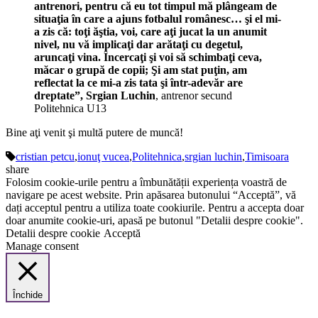
antrenori, pentru că eu tot timpul mă plângeam de
situaţia în care a ajuns fotbalul românesc… şi el mi-
a zis că: toţi ăştia, voi, care aţi jucat la un anumit
nivel, nu vă implicaţi dar arătaţi cu degetul,
aruncaţi vina. Încercaţi şi voi să schimbaţi ceva,
măcar o grupă de copii; Şi am stat puţin, am
reflectat la ce mi-a zis tata şi într-adevăr are
dreptate”, Srgian Luchin
, antrenor secund
Politehnica U13
Bine aţi venit şi multă putere de muncă!
cristian petcu
,
ionuţ vucea
,
Politehnica
,
srgian luchin
,
Timisoara
share
Folosim cookie-urile pentru a îmbunătății experiența voastră de
navigare pe acest website. Prin apăsarea butonului “Acceptă”, vă
dați acceptul pentru a utiliza toate cookiurile. Pentru a accepta doar
doar anumite cookie-uri, apasă pe butonul "Detalii despre cookie".
Detalii despre cookie
Acceptă
Manage consent
Închide