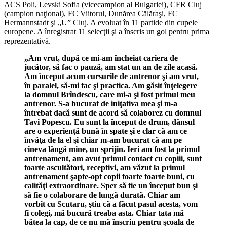
ACS Poli, Levski Sofia (vicecampion al Bulgariei), CFR Cluj
(campion naţional), FC Viitorul, Dunărea Călăraşi, FC
Hermannstadt şi „U” Cluj. A evoluat în 11 partide din cupele
europene. A înregistrat 11 selecţii şi a înscris un gol pentru prima
reprezentativă.
„Am vrut, după ce mi-am încheiat cariera de
jucător, să fac o pauză, am stat un an de zile acasă.
Am început acum cursurile de antrenor şi am vrut,
în paralel, să-mi fac şi practica. Am găsit înţelegere
la domnul Brîndescu, care mi-a şi fost primul meu
antrenor. S-a bucurat de iniţativa mea şi m-a
întrebat dacă sunt de acord să colaborez cu domnul
Tavi Popescu. Eu sunt la început de drum, dânsul
are o experienţă bună în spate şi e clar că am ce
învăţa de la el şi chiar m-am bucurat că am pe
cineva lângă mine, un sprijin. Ieri am fost la primul
antrenament, am avut primul contact cu copiii, sunt
foarte ascultători, receptivi, am văzut la primul
antrenament şapte-opt copii foarte foarte buni, cu
calităţi extraordinare. Sper să fie un început bun şi
să fie o colaborare de lungă durată. Chiar am
vorbit cu Scutaru, ştiu că a făcut pasul acesta, vom
fi colegi, mă bucură treaba asta. Chiar tata mă
bătea la cap, de ce nu mă înscriu pentru şcoala de