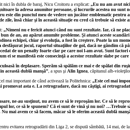
sit nici în dubla de baraj, Nicu Croitoru a explicat:
„Eu nu am avut niciu
nitoare la adresa anumitor persoane, şi lucrurile acestea nu sunt no
utaru este din punctul meu de vedere un jucător emblematic pentru ace
de zile, însă chiar şi în această situaţie eu cred că trebuie să existe
t:
„Nimeni nu e fericit atunci când nu sunt rezultate. Iar, că ne plac
 bun de an, au apărut anumite probleme. Şi atunci aceste scandări 
dinea echipei, chiar şi evoluţia, a fost în creştere. Poate la un mom
a desfăşurat jocul, raportul situaţiilor de gol, dacă ne gândim că pâ
ecedat de un penalty foarte clar pe care noi l-am avut. Sunt factori 
um ei se manifestă este consecinţă a acestor rezultate slabe pe care
uloasă în deplasare. Sperăm să spălăm ce mai e de spălat din ruşi
 din această dublă manşă”
, a spus şi
Alin Ignea
, căpitanul alb-violeţilo
cel mai important de când activează la Politehnica:
„Este cel mai impor
promovat asta e. La retrogradare, dacă nu câştigi, ai retrogradat.
sare, ne-au susţinut, nu avem ce să le reproşăm lor. Ce să le repr
impul lor, ce să le spunem? Că ei sunt de vină şi nu noi? …Trebuie să
e… Nu mai avem ce să facem, măcar să le oferim această dublă man
ru evitarea retrogradării din Liga 2, se dispută sâmbătă, 14 mai, de la 