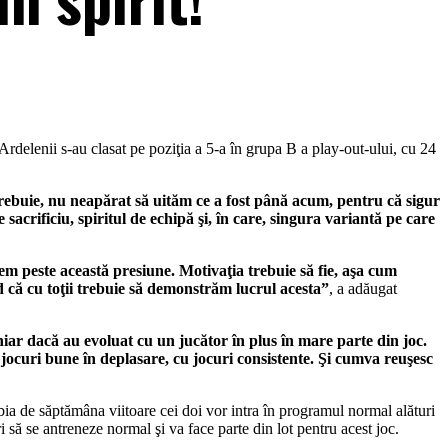
rdelenii s-au clasat pe poziţia a 5-a în grupa B a play-out-ului, cu 24
rebuie, nu neapărat să uităm ce a fost până acum, pentru că sigur
 sacrificiu, spiritul de echipă şi, în care, singura variantă pe care
cem peste această presiune. Motivaţia trebuie să fie, aşa cum
d că cu toţii trebuie să demonstrăm lucrul acesta”
, a adăugat
chiar dacă au evoluat cu un jucător în plus în mare parte din joc.
 jocuri bune în deplasare, cu jocuri consistente. Şi cumva reuşesc
abia de săptămâna viitoare cei doi vor intra în programul normal alături
să se antreneze normal şi va face parte din lot pentru acest joc.