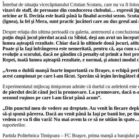
Întrebat de situaţia vicecăpitanului Cristian Scutaru, care nu va fi folo
vizavi de staff, de persoane din conducerea clubului… expresii jig
oricine ar fi. Decizia este luată până la finalul acestui sezon. Sc
(Ignea), la fel şi Mera, sunt practic jucători care au dus greul ani 
Despre relaţia din ultima perioadă cu galeria, antrenorul a concluziona
puţin după jocul pierdut acasă cu Sibiul, deşi am avut un început
lumea aşteaptă rezultate. Chiar dacă în ultimele două jocuri, atitu
Poate şi la Iaşi înfrângerea este nemeritată, pentru că, aşa cum s-
evoluţie a scorului, dacă ne gândim că penalty-ul primit a fost pr
Repet, toată lumea aşteaptă rezultate, e normal, şi atunci modul c
„Avem o dublă manşă foarte importantă cu Braşov, o echipă peric
acest campionat pe care l-am făcut. Sperăm să ieşim învingători
Experimentatul mijlocaş timişorean admite că duelul cu ardelenii este 
de pierdut decât când joci la promovare. La promovare, dacă n-ai 
sezonul ruşinos pe care l-am făcut până acum”.
„Din punctul meu de vedere au dreptate. Au venit în fiecare depla
să-şi spună părerea. Dacă au venit până la Iaşi pe banii lor, pe t
vedem ce va fi din vară! Nu mai avem la ce să ne uităm în spat
suporterilor.
Partida Politehnica Timişoara – FC Braşov, prima manşă a barajului pent