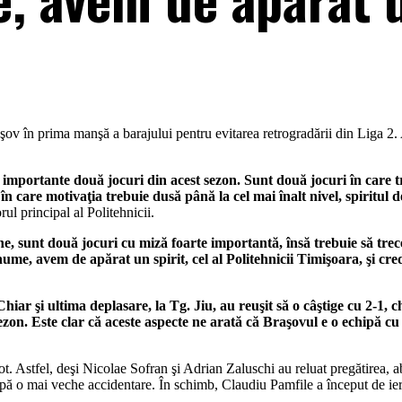
v în prima manşă a barajului pentru evitarea retrogradării din Liga 2. A
 importante două jocuri din acest sezon. Sunt două jocuri în care t
n care motivaţia trebuie dusă până la cel mai înalt nivel, spiritul de
rul principal al Politehnicii.
une, sunt două jocuri cu miză foarte importantă, însă trebuie să tre
me, avem de apărat un spirit, cel al Politehnicii Timişoara, şi cre
hiar şi ultima deplasare, la Tg. Jiu, au reuşit să o câştige cu 2-1, 
sezon. Este clar că aceste aspecte ne arată că Braşovul e o echipă cu
ot. Astfel, deşi Nicolae Sofran şi Adrian Zaluschi au reluat pregătirea, 
ă o mai veche accidentare. În schimb, Claudiu Pamfile a început de ieri 