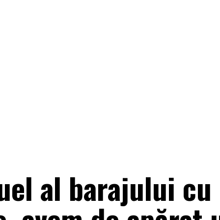
el al barajului cu
, avem de apărat u