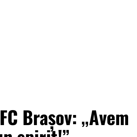
 FC Braşov: „Avem
n spirit!”