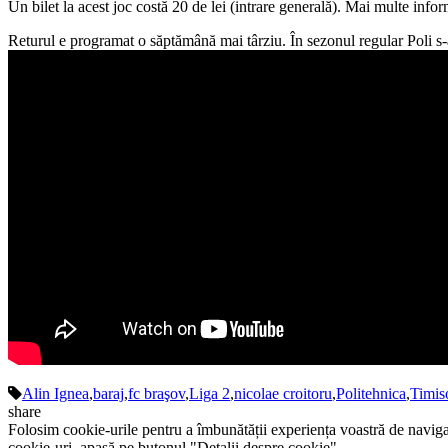
Un bilet la acest joc costă 20 de lei (intrare generală). Mai multe infor
Returul e programat o săptămână mai târziu. În sezonul regular Poli s-
Alin Ignea
,
baraj
,
fc braşov
,
Liga 2
,
nicolae croitoru
,
Politehnica
,
Timis
share
Folosim cookie-urile pentru a îmbunătății experiența voastră de naviga
cookie-uri, apasă pe butonul "Detalii despre cookie".