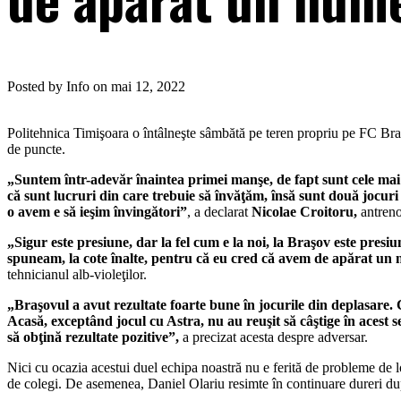
Posted by Info on mai 12, 2022
Politehnica Timişoara o întâlneşte sâmbătă pe teren propriu pe FC Braşo
de puncte.
„Suntem într-adevăr înaintea primei manşe, de fapt sunt cele mai
că sunt lucruri din care trebuie să învăţăm, însă sunt două jocuri î
o avem e să ieşim învingători”
, a declarat
Nicolae Croitoru,
antreno
„Sigur este presiune, dar la fel cum e la noi, la Braşov este presi
spuneam, la cote înalte, pentru că eu cred că avem de apărat un nu
tehnicianul alb-violeţilor.
„Braşovul a avut rezultate foarte bune în jocurile din deplasare. C
Acasă, exceptând jocul cu Astra, nu au reuşit să câştige în acest 
să obţină rezultate pozitive”
,
a precizat acesta despre adversar.
Nici cu ocazia acestui duel echipa noastră nu e ferită de probleme de l
de colegi. De asemenea, Daniel Olariu resimte în continuare dureri dup