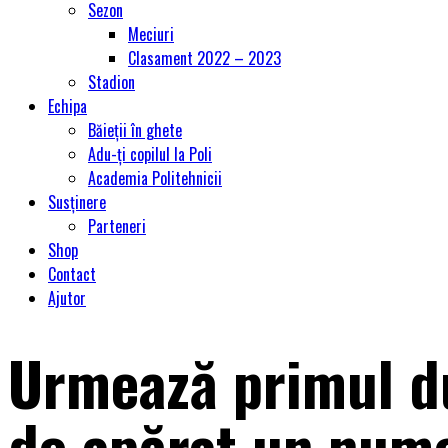
Sezon
Meciuri
Clasament 2022 – 2023
Stadion
Echipa
Băieții în ghete
Adu-ți copilul la Poli
Academia Politehnicii
Susținere
Parteneri
Shop
Contact
Ajutor
Urmează primul du
de apărat un nume