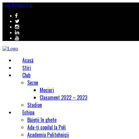
Log In
Sign Up
Acasă
Știri
Club
Sezon
Meciuri
Clasament 2022 – 2023
Stadion
Echipa
Băieții în ghete
Adu-ți copilul la Poli
Academia Politehnicii