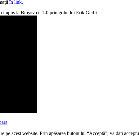
maţii
în link.
a impus la Braşov cu 1-0 prin golul lui Erik Gerbi.
oara
re pe acest website. Prin apăsarea butonului “Acceptă”, vă dați acceptul