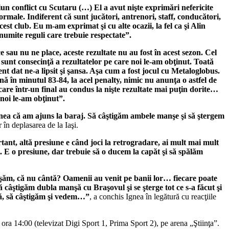
n conflict cu Scutaru (…) El a avut nişte exprimări nefericite
rmale. Indiferent că sunt jucători, antrenori, staff, conducători,
st club. Eu m-am exprimat şi cu alte ocazii, la fel ca şi Alin
 anumite reguli care trebuie respectate”.
e sau nu ne place, aceste rezultate nu au fost în acest sezon. Cel
sunt consecinţă a rezultatelor pe care noi le-am obţinut. Toată
ent dat ne-a lipsit şi şansa. Aşa cum a fost jocul cu Metaloglobus.
nă în minutul 83-84, la acel penalty, nimic nu anunţa o astfel de
care într-un final au condus la nişte rezultate mai puţin dorite…
 noi le-am obţinut”.
nea că am ajuns la baraj. Să câştigăm ambele manşe şi să ştergem
r în deplasarea de la Iaşi.
tant, altă presiune e când joci la retrogradare, ai mult mai mult
 E o presiune, dar trebuie să o ducem la capăt şi să spălăm
oşăm, că nu cântă? Oamenii au venit pe banii lor… fiecare poate
 câştigăm dubla manşă cu Braşovul şi se şterge tot ce s-a făcut şi
şă, să câştigăm şi vedem…”
, a conchis Ignea în legătură cu reacţiile
ora 14:00 (televizat Digi Sport 1, Prima Sport 2), pe arena „Ştiinţa”.