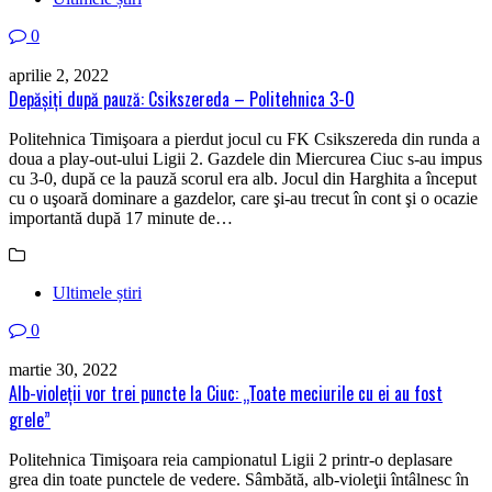
0
aprilie 2, 2022
Depăşiţi după pauză: Csikszereda – Politehnica 3-0
Politehnica Timişoara a pierdut jocul cu FK Csikszereda din runda a
doua a play-out-ului Ligii 2. Gazdele din Miercurea Ciuc s-au impus
cu 3-0, după ce la pauză scorul era alb. Jocul din Harghita a început
cu o uşoară dominare a gazdelor, care şi-au trecut în cont şi o ocazie
importantă după 17 minute de…
Ultimele știri
0
martie 30, 2022
Alb-violeţii vor trei puncte la Ciuc: „Toate meciurile cu ei au fost
grele”
Politehnica Timişoara reia campionatul Ligii 2 printr-o deplasare
grea din toate punctele de vedere. Sâmbătă, alb-violeţii întâlnesc în