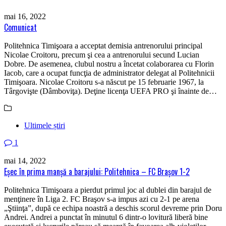
mai 16, 2022
Comunicat
Politehnica Timişoara a acceptat demisia antrenorului principal
Nicolae Croitoru, precum şi cea a antrenorului secund Lucian
Dobre. De asemenea, clubul nostru a încetat colaborarea cu Florin
Iacob, care a ocupat funcţia de administrator delegat al Politehnicii
Timişoara. Nicolae Croitoru s-a născut pe 15 februarie 1967, la
Târgovişte (Dâmboviţa). Deţine licenţa UEFA PRO şi înainte de…
Ultimele știri
1
mai 14, 2022
Eşec în prima manşă a barajului: Politehnica – FC Braşov 1-2
Politehnica Timişoara a pierdut primul joc al dublei din barajul de
menţinere în Liga 2. FC Braşov s-a impus azi cu 2-1 pe arena
„Ştiinţa”, după ce echipa noastră a deschis scorul devreme prin Doru
Andrei. Andrei a punctat în minutul 6 dintr-o lovitură liberă bine