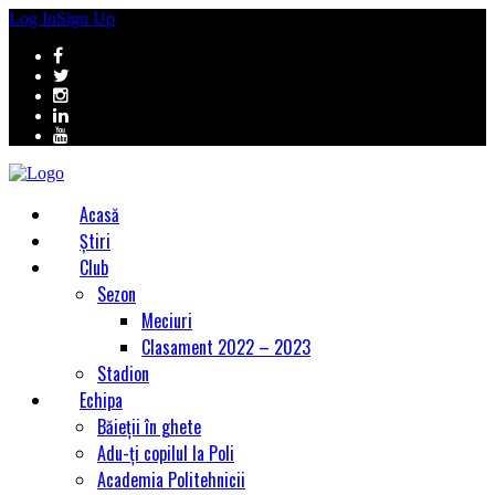
Log In
Sign Up
Acasă
Știri
Club
Sezon
Meciuri
Clasament 2022 – 2023
Stadion
Echipa
Băieții în ghete
Adu-ți copilul la Poli
Academia Politehnicii