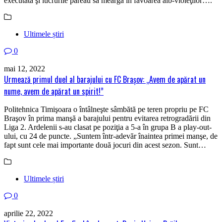
executată şi lucrurile păreau să meargă în favoarea alb-violeţilor….
Ultimele știri
0
mai 12, 2022
Urmează primul duel al barajului cu FC Braşov: „Avem de apărat un
nume, avem de apărat un spirit!”
Politehnica Timişoara o întâlneşte sâmbătă pe teren propriu pe FC
Braşov în prima manşă a barajului pentru evitarea retrogradării din
Liga 2. Ardelenii s-au clasat pe poziţia a 5-a în grupa B a play-out-
ului, cu 24 de puncte. „Suntem într-adevăr înaintea primei manşe, de
fapt sunt cele mai importante două jocuri din acest sezon. Sunt…
Ultimele știri
0
aprilie 22, 2022