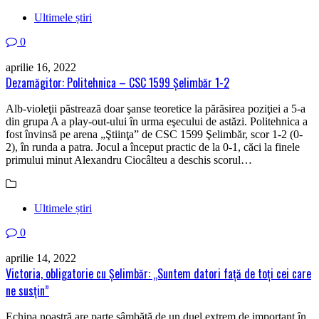
Ultimele știri
0
aprilie 16, 2022
Dezamăgitor: Politehnica – CSC 1599 Șelimbăr 1-2
Alb-violeţii păstrează doar şanse teoretice la părăsirea poziţiei a 5-a
din grupa A a play-out-ului în urma eşecului de astăzi. Politehnica a
fost învinsă pe arena „Ştiinţa” de CSC 1599 Şelimbăr, scor 1-2 (0-
2), în runda a patra. Jocul a început practic de la 0-1, căci la finele
primului minut Alexandru Ciocâlteu a deschis scorul…
Ultimele știri
0
aprilie 14, 2022
Victoria, obligatorie cu Şelimbăr: „Suntem datori faţă de toţi cei care
ne susţin”
Echipa noastră are parte sâmbătă de un duel extrem de important în