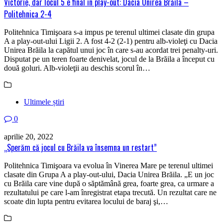
Victorie, dar locul 5 e final în play-out: Dacia Unirea Brăila –
Politehnica 2-4
Politehnica Timişoara s-a impus pe terenul ultimei clasate din grupa
A a play-out-ului Ligii 2. A fost 4-2 (2-1) pentru alb-violeţi cu Dacia
Unirea Brăila la capătul unui joc în care s-au acordat trei penalty-uri.
Disputat pe un teren foarte denivelat, jocul de la Brăila a început cu
două goluri. Alb-violeţii au deschis scorul în…
Ultimele știri
0
aprilie 20, 2022
„Sperăm că jocul cu Brăila va însemna un restart”
Politehnica Timişoara va evolua în Vinerea Mare pe terenul ultimei
clasate din Grupa A a play-out-ului, Dacia Unirea Brăila. „E un joc
cu Brăila care vine după o săptămână grea, foarte grea, ca urmare a
rezultatului pe care l-am înregistrat etapa trecută. Un rezultat care ne
scoate din lupta pentru evitarea locului de baraj şi,…