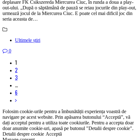
deplasare FK Csikszereda Miercurea Ciuc, în runda a doua a play-
out-ului. „După o săptămână de pauză se reiau jocurile din play-out,
urmează jocul de la Miercurea Ciuc. E poate cel mai dificil joc din
seria aceasta de…
Ultimele știri
0
1
2
3
…
6
Folosim cookie-urile pentru a îmbunătății experiența voastră de
navigare pe acest website. Prin apăsarea butonului “Acceptă”, vă
dați acceptul pentru a utiliza toate cookiurile. Pentru a accepta doar
doar anumite cookie-uri, apasă pe butonul "Detalii despre cookie".
Detalii despre cookie
Acceptă
Manage consent