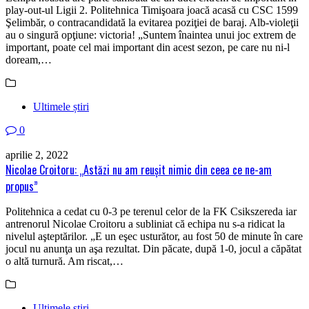
play-out-ul Ligii 2. Politehnica Timişoara joacă acasă cu CSC 1599
Şelimbăr, o contracandidată la evitarea poziţiei de baraj. Alb-violeţii
au o singură opţiune: victoria! „Suntem înaintea unui joc extrem de
important, poate cel mai important din acest sezon, pe care nu ni-l
doream,…
Ultimele știri
0
aprilie 2, 2022
Nicolae Croitoru: „Astăzi nu am reuşit nimic din ceea ce ne-am
propus”
Politehnica a cedat cu 0-3 pe terenul celor de la FK Csikszereda iar
antrenorul Nicolae Croitoru a subliniat că echipa nu s-a ridicat la
nivelul aşteptărilor. „E un eşec usturător, au fost 50 de minute în care
jocul nu anunţa un aşa rezultat. Din păcate, după 1-0, jocul a căpătat
o altă turnură. Am riscat,…
Ultimele știri