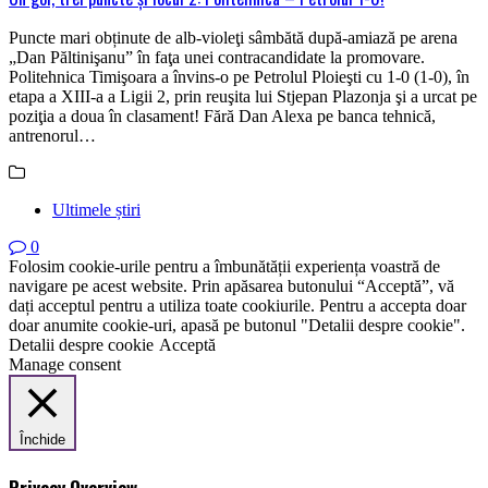
Puncte mari obținute de alb-violeţi sâmbătă după-amiază pe arena
„Dan Păltinişanu” în faţa unei contracandidate la promovare.
Politehnica Timişoara a învins-o pe Petrolul Ploieşti cu 1-0 (1-0), în
etapa a XIII-a a Ligii 2, prin reuşita lui Stjepan Plazonja şi a urcat pe
poziţia a doua în clasament! Fără Dan Alexa pe banca tehnică,
antrenorul…
Ultimele știri
0
Folosim cookie-urile pentru a îmbunătății experiența voastră de
navigare pe acest website. Prin apăsarea butonului “Acceptă”, vă
dați acceptul pentru a utiliza toate cookiurile. Pentru a accepta doar
doar anumite cookie-uri, apasă pe butonul "Detalii despre cookie".
Detalii despre cookie
Acceptă
Manage consent
Închide
Privacy Overview