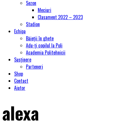
Sezon
Meciuri
Clasament 2022 – 2023
Stadion
Echipa
Băieții în ghete
Adu-ți copilul la Poli
Academia Politehnicii
Susținere
Parteneri
Shop
Contact
Ajutor
alexa