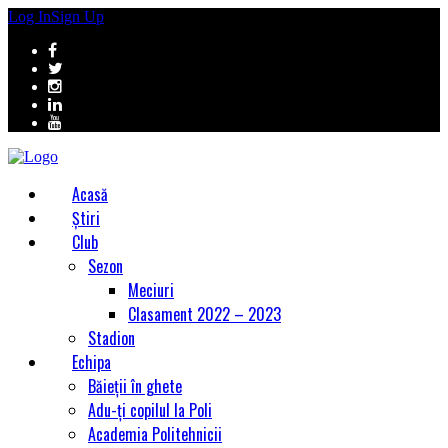
Log In
Sign Up
Acasă
Știri
Club
Sezon
Meciuri
Clasament 2022 – 2023
Stadion
Echipa
Băieții în ghete
Adu-ți copilul la Poli
Academia Politehnicii