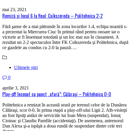
mai 23, 2021
Remiză şi locul 6 la final: Csikszereda – Politehnica 2-2
Fără şanse de a mai pătrunde în zona locurilor 1-4, echipa noastră s-
a prezentat la Miercurea Ciuc în primul rând pentru onoare iar o
victorie ar fi însemnat totodată şi un loc mai sus în clasament. A
rezultat un 2-2 spectaculos între FK Csikszereda şi Politehnica, după
ce gazdele au condus cu 2-0 la pauză….
Ultimele știri
0
aprilie 3, 2021
Play-off început cu punct „afară”: Călăraşi – Politehnica 0-0
Politehnica a remizat în această seară pe terenul celor de la Dunărea
Călăraşi, scor 0-0, în prima etapă a play-off-ului Ligii 2. Alb-violeţii
au fost lipsiţi astăzi de serviciile lui Ioan Mera (suspendat), Ionuţ
Cioinac şi Claudiu Pamfile (accidentaţi). De asemenea, antrenorul
Dan Alexa şi-a ispăşit a doua rundă de suspendare dintre cele trei