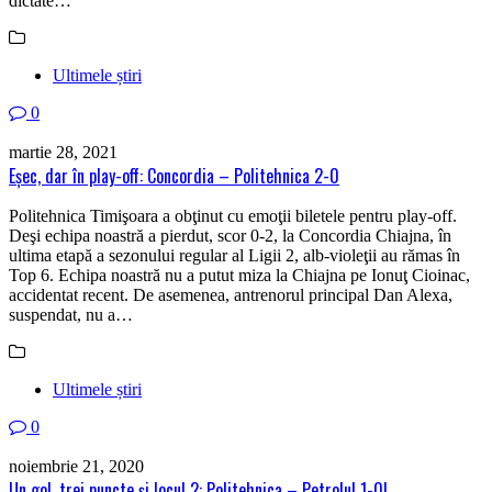
dictate…
Ultimele știri
0
martie 28, 2021
Eşec, dar în play-off: Concordia – Politehnica 2-0
Politehnica Timişoara a obţinut cu emoţii biletele pentru play-off.
Deşi echipa noastră a pierdut, scor 0-2, la Concordia Chiajna, în
ultima etapă a sezonului regular al Ligii 2, alb-violeţii au rămas în
Top 6. Echipa noastră nu a putut miza la Chiajna pe Ionuţ Cioinac,
accidentat recent. De asemenea, antrenorul principal Dan Alexa,
suspendat, nu a…
Ultimele știri
0
noiembrie 21, 2020
Un gol, trei puncte şi locul 2: Politehnica – Petrolul 1-0!