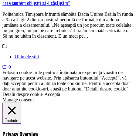
care suntem obligaţi să-l câştigăm”
Politehnica Timişoara înfruntă sâmbătă Dacia Unirea Brăila în runda
a 9-a a Ligii 2 dintr-o postură nedorită de formaţie din a doua
jumătate a clasamentului. „Ne aşteaptă un joc precum toate celelalte,
un joc greu, un joc pe care trebuie să-l tratăm cu toată seriozitatea.
Să nu ne uităm în clasament. E un meci pe…
Ultimele știri
0
Folosim cookie-urile pentru a îmbunătății experiența voastră de
navigare pe acest website. Prin apăsarea butonului “Acceptă”, vă
dați acceptul pentru a utiliza toate cookiurile. Pentru a accepta doar
doar anumite cookie-uri, apasă pe butonul "Detalii despre cookie".
Detalii despre cookie
Acceptă
Manage consent
Închide
Privacy Overview