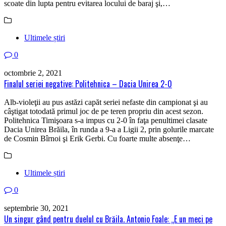
scoate din lupta pentru evitarea locului de baraj şi,…
Ultimele știri
0
octombrie 2, 2021
Finalul seriei negative: Politehnica – Dacia Unirea 2-0
Alb-violeţii au pus astăzi capăt seriei nefaste din campionat şi au
câştigat totodată primul joc de pe teren propriu din acest sezon.
Politehnica Timişoara s-a impus cu 2-0 în faţa penultimei clasate
Dacia Unirea Brăila, în runda a 9-a a Ligii 2, prin golurile marcate
de Cosmin Bîrnoi şi Erik Gerbi. Cu foarte multe absenţe…
Ultimele știri
0
septembrie 30, 2021
Un singur gând pentru duelul cu Brăila. Antonio Foale: „E un meci pe