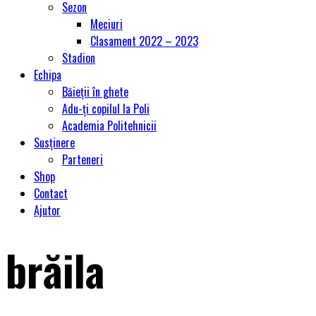
Sezon
Meciuri
Clasament 2022 – 2023
Stadion
Echipa
Băieții în ghete
Adu-ți copilul la Poli
Academia Politehnicii
Susținere
Parteneri
Shop
Contact
Ajutor
brăila