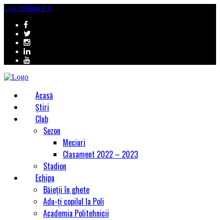
Log In
Sign Up
Acasă
Știri
Club
Sezon
Meciuri
Clasament 2022 – 2023
Stadion
Echipa
Băieții în ghete
Adu-ți copilul la Poli
Academia Politehnicii