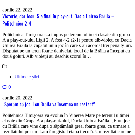
aprilie 22, 2022
Victorie, dar locul 5 e final în play-out: Dacia Unirea Brăila –
Politehnica 2-4
Politehnica Timişoara s-a impus pe terenul ultimei clasate din grupa
A a play-out-ului Ligii 2. A fost 4-2 (2-1) pentru alb-violeţi cu Dacia
Unirea Brăila la capătul unui joc în care s-au acordat trei penalty-uri.
Disputat pe un teren foarte denivelat, jocul de la Brăila a început cu
două goluri. Alb-violeţii au deschis scorul în…
Ultimele știri
0
aprilie 20, 2022
„Sperăm că jocul cu Brăila va însemna un restart”
Politehnica Timişoara va evolua în Vinerea Mare pe terenul ultimei
clasate din Grupa A a play-out-ului, Dacia Unirea Brăila. „E un joc
cu Brăila care vine după o săptămână grea, foarte grea, ca urmare a
rezultatului pe care l-am înregistrat etapa trecută. Un rezultat care ne